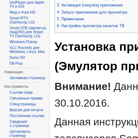
UniPlayer для Apple
3
Активация (покупка) приложения
TV и iOS
4
Запуск приложения для просмотра
Mag и Aura HD
Smart IPTV
5
Примечание
(Samsung, LG)
6
Настройка просмотра каналов ТВ
Smart STB (эмулятор
mag250) для Smart
TV (Samsung, LG)
Windows Плеер
Установка пр
VLC Records для
Windows, Linux, Mac
Dune HD
(Эмулятор пр
Ott-Play
Навигация
Заглавная страница
Внимание!
Данн
Инструменты
Ссылки сюда
Связанные правки
30.10.2016.
Спецстраницы
Версия для печати
Постоянная ссылка
Данная инструкц
Сведения
о странице
Цитировать
страницу