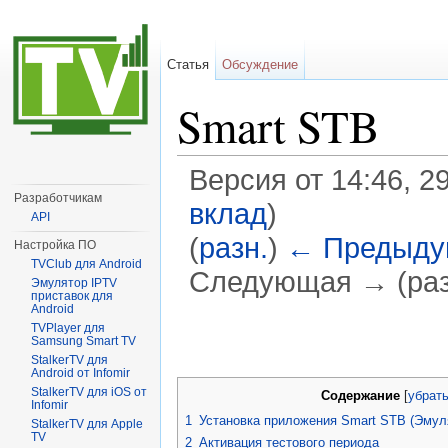
Статья
Обсуждение
Smart STB
Версия от 14:46, 2
Разработчикам
вклад
)
API
(
разн.
)
← Предыду
Настройка ПО
TVClub для Android
Следующая → (раз
Эмулятор IPTV
приставок для
Перейти к:
навигация
,
поиск
Android
TVPlayer для
Samsung Smart TV
StalkerTV для
Android от Infomir
StalkerTV для iOS от
Содержание
[
убрат
Infomir
1
Установка приложения Smart STB (Эмул
StalkerTV для Apple
TV
2
Активация тестового периода