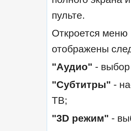
пульте.
Откроется меню 
отображены сле
"Аудио"
- выбор
"Субтитры"
- на
ТВ;
"3D режим"
- вы